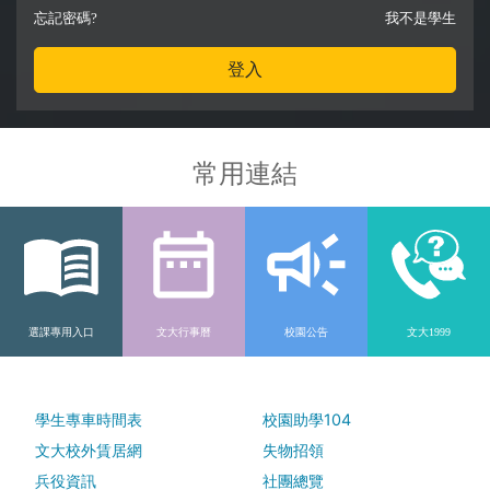
忘記密碼?
我不是
學生
登入
常用連結
選課專用入口
文大行事曆
校園公告
文大1999
學生專車時間表
校園助學104
文大校外賃居網
失物招領
兵役資訊
社團總覽